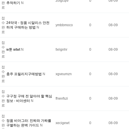
zofgcqlv
0
08-09
완
추적하기
N
료
접
수
24약국 - 정품 시알리스 안전
ymbbmoco
0
08-09
완
하게 구매하는 방법
N
료
접
수
w툰 wtwt
N
fxrignhr
0
08-09
완
료
접
수
충주 프릴리지구매방법
N
xgveumzn
0
08-09
완
료
접
수
구구정 구매 전 알아야 할 핵심
fhwvfszi
0
08-09
완
정보 - 비아센터
N
료
접
수
정품 비아그라: 진짜와 가짜를
xecigewt
0
08-09
완
구별하는 완벽 가이드
N