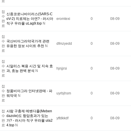
료
접
신종코로나바이러스(SARS-C
수
oV-2) 치료제는 아연? - 러시아
eromtexi
0
08-09
완
직구 우라몰 uLag9.top
N
료
접
수
국산비아그라약국가격 관련
dfmzyedd
0
08-09
완
유용한 정보 사이트 추천
N
료
접
수
시알리스 복용 시간 및 지속 효
hjnjjrsi
0
08-09
완
과, 효능 완벽 분석
N
료
접
수
정품비아그라 인터넷판매 - 파
uyrbjhsm
0
08-09
완
워약국
N
료
접
사람 구충제 메벤다졸(Meben
수
dazole)도 항암효과가 있는
ytfdkkdf
0
08-09
완
가? - 러시아 직구 우라몰 ula2
료
4.top
N