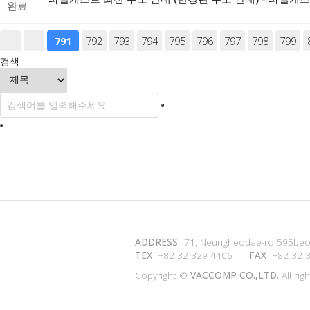
완료
음
맨끝
792
793
794
795
796
797
798
799
791
검색
ADDRESS
71, Neungheodae-ro 595beon
TEX
+82 32 329 4406
FAX
+82 32 
Copyright ©
VACCOMP CO.,LTD.
All rig