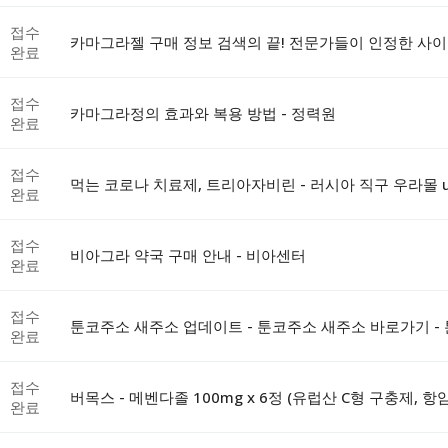
접수
카마그라젤 구매 정보 검색의 끝! 전문가들이 인정한 사이
완료
접수
카마그라정의 효과와 복용 방법 - 정력원
완료
접수
먹는 코로나 치료제, 트리아자비린 - 러시아 직구 우라몰 ula
완료
접수
비아그라 약국 구매 안내 - 비아센터
완료
접수
툰코주소 새주소 업데이트 - 툰코주소 새주소 바로가기 - 툰코
완료
접수
버목스 - 메벤다졸 100mg x 6정 (유럽산 C형 구충제, 항
완료