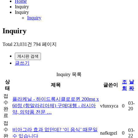
Home
Inquiry
Inquiry
Inquiry
Inquiry
Total 23,031건
794 페이지
게시판 검색
글쓰기
Inquiry 목록
상
조
날
제목
글쓴이
태
회
짜
접
플라케닐 - 하이드록시클로로퀸 200mg x
수
03-
60정 (항말라리아제) 구매대행 - 러시아
vfunxyca
0
20
완
약, 의약품 전문 …
료
접
수
비아그라 효과 없던데? ‘이 음식’ 때문일
03-
nafkqpzl
0
22
완
수 있습니다