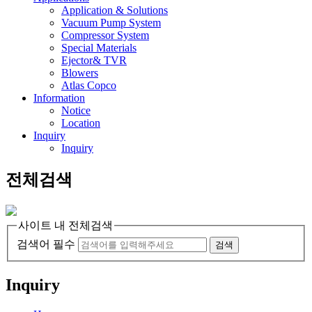
Application & Solutions
Vacuum Pump System
Compressor System
Special Materials
Ejector& TVR
Blowers
Atlas Copco
Information
Notice
Location
Inquiry
Inquiry
전체검색
사이트 내 전체검색
검색어 필수
검색
Inquiry