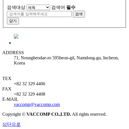
검색대상
검색어
필수
검색
닫기
ADDRESS
71, Neungheodae-ro 595beon-gil, Namdong-gu, Incheon,
Korea
TEX
+82 32 329 4406
FAX
+82 32 329 4408
E-MAIL
vaccomp@vaccomp.com
Copyright ©
VACCOMP CO.,LTD.
All rights reserved.
상단으로