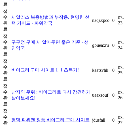
료
접
수
시알리스 복용방법과 부작용, 현명한 선
03-
naqzxpco
0
23
완
택 가이드 - 파워약국
료
접
수
구구정 구매 시 알아두면 좋은 기준 - 성
03-
gbueaxru
0
24
완
인약국
료
접
수
03-
비아그라 구매 사이트 1+1 초특가!
kaatzvhk
0
25
완
료
접
수
남자의 우위 : 비아그라로 다시 강건하게
03-
uaaxsouf
0
26
완
살아보세요!
료
접
수
03-
평택 파워맨 정품 비아그라 구매 사이트
jdusfall
0
27
완