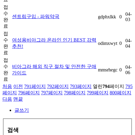
접
수
04-
센트립구입 - 파워약국
gdphxlkk
0
03
완
료
접
수
여성용비아그라 온라인 인기 BEST 강력
04-
odimxwyt
0
04
완
추천!
료
접
수
비아그라 해외 직구 절차 및 안전한 구매
04-
mmsrhegc
0
06
완
가이드
료
처음
이전
791
페이지
792
페이지
793
페이지
열린
794
페이지
795
페이지
796
페이지
797
페이지
798
페이지
799
페이지
800
페이지
다음
맨끝
글쓰기
검색