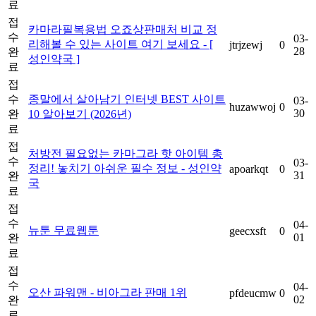
료
접
카마라필복용법 오죠상판매처 비교 정
수
03-
리해볼 수 있는 사이트 여기 보세요 - [
jtrjzewj
0
28
완
성인약국 ]
료
접
수
종말에서 살아남기 인터넷 BEST 사이트
03-
huzawwoj
0
30
완
10 알아보기 (2026년)
료
접
처방전 필요없는 카마그라 핫 아이템 총
수
03-
정리! 놓치기 아쉬운 필수 정보 - 성인약
apoarkqt
0
31
완
국
료
접
수
04-
뉴툰 무료웹툰
geecxsft
0
01
완
료
접
수
04-
오산 파워맨 - 비아그라 판매 1위
pfdeucmw
0
02
완
료