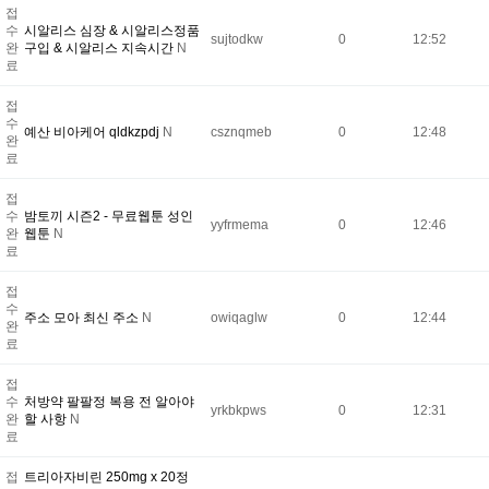
접
수
시­알리스 심장 & 시­알리스정품
sujtodkw
0
12:52
완
구입 & 시­알리스 지속시간
N
료
접
수
예산 비아케어 qldkzpdj
N
csznqmeb
0
12:48
완
료
접
수
밤토끼 시즌2 - 무료웹툰 성인
yyfrmema
0
12:46
완
웹툰
N
료
접
수
주소 모아 최신 주소
N
owiqaglw
0
12:44
완
료
접
수
처방약 팔팔정 복용 전 알아야
yrkbkpws
0
12:31
완
할 사항
N
료
접
트리아자비린 250mg x 20정