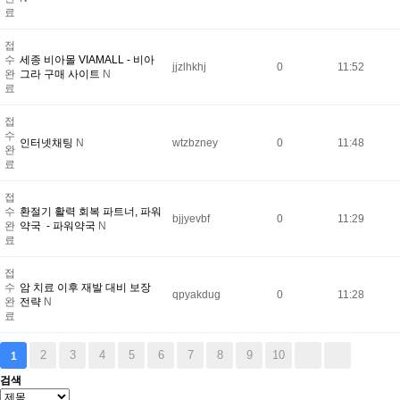
료
접
수
세종 비아몰 VIAMALL - 비아
jjzlhkhj
0
11:52
완
그라 구매 사이트
N
료
접
수
인터넷채팅
N
wtzbzney
0
11:48
완
료
접
수
환절기 활력 회복 파트너, 파워
bjjyevbf
0
11:29
완
약국 - 파워약국
N
료
접
수
암 치료 이후 재발 대비 보장
qpyakdug
0
11:28
완
전략
N
료
2
3
4
5
6
7
8
9
10
1
검색