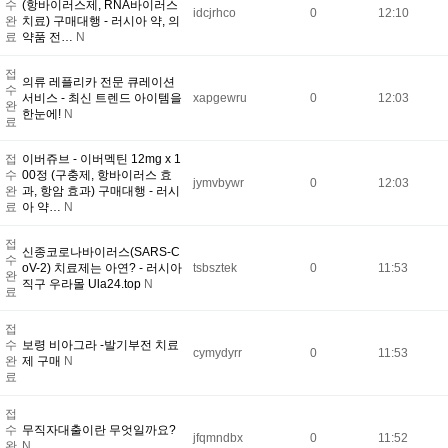
수
(항바이러스제, RNA바이러스
idcjrhco
0
12:10
완
치료) 구매대행 - 러시아 약, 의
료
약품 전…
N
접
의류 레플리카 전문 큐레이션
수
서비스 - 최신 트렌드 아이템을
xapgewru
0
12:03
완
한눈에!
N
료
접
이버쥬브 - 이버멕틴 12mg x 1
수
00정 (구충제, 항바이러스 효
jymvbywr
0
12:03
완
과, 항암 효과) 구매대행 - 러시
료
아 약…
N
접
신종코로나바이러스(SARS-C
수
oV-2) 치료제는 아연? - 러시아
tsbsztek
0
11:53
완
직구 우라몰 Ula24.top
N
료
접
수
보령 비아그라 -발기부전 치료
cymydyrr
0
11:53
완
제 구매
N
료
접
수
무직자대출이란 무엇일까요?
jfqmndbx
0
11:52
완
N