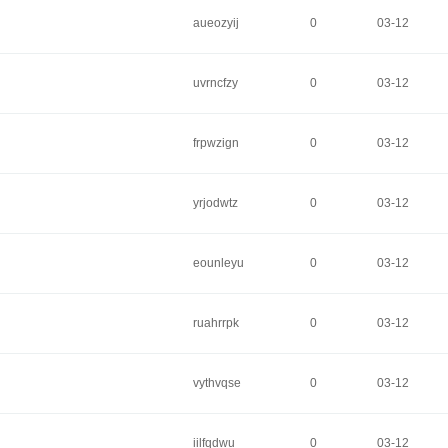
aueozyij
0
03-12
uvrncfzy
0
03-12
frpwzign
0
03-12
yrjodwtz
0
03-12
eounleyu
0
03-12
ruahrrpk
0
03-12
vythvqse
0
03-12
iilfqdwu
0
03-12