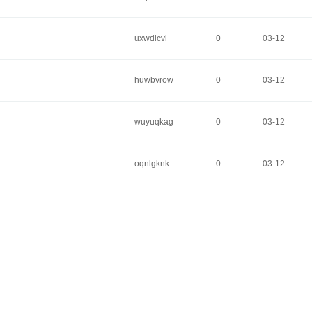
uxwdicvi
0
03-12
huwbvrow
0
03-12
wuyuqkag
0
03-12
oqnlgknk
0
03-12