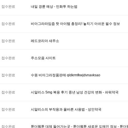
접수완료
내일 경륜 예상 - 민화투 하는법
접수완료
비아그라라임즙 핫 아이템 총정리! 놓치기 아쉬운 필수 정보
접수완료
레드코리아 새주소
접수완료
주소모음 사이트
접수완료
수원 비아그라정품판매 qldkrmfkwjdvnavksao
접수완료
시알리스 5mg 복용 후기 중년 남성 건강의 변화 - 파워약국
접수완료
시알리스의 부작용과 올바른 사용법 - 성인약국
접수완료
툰더웹툰 대체 들어가는곳 - 툰더웹툰 새로운 도메인 정보 - 툰더웹툰 