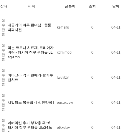
상태
제목
글쓴이
조회
날짜
접
수
대공가의 여우 황녀님 - 웹툰
kefnsifg
0
04-11
완
백과사전
료
접
먹는 코로나 치료제, 트리아자
수
비린 - 러시아 직구 우라몰 uL
xdmimgol
0
04-11
완
ag9.top
료
접
수
비아그라 약국 판매가-발기부
lwutitzy
0
04-11
완
전치료
료
접
수
시알리스 복용법 - [ 성인약국 ]
pqcuxuvw
0
04-11
완
료
접
이버멕틴 후기 부작용 체크! -
수
러시아 직구 우라몰 Ula24.to
ptkxqlxv
0
04-11
완