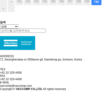
781
782
783
784
785
786
787
788
789
790
검색
ADDRESS
71, Neungheodae-ro 595beon-gil, Namdong-gu, Incheon, Korea
TEX
+82 32 329 4406
FAX
+82 32 329 4408
E-MAIL
vaccomp@vaccomp.com
Copyright ©
VACCOMP CO.,LTD.
All rights reserved.