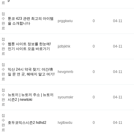
p
료
접
수
툰코 423 관련 최고의 아이템
prggkwiu
0
04-11
완
을 소개합니다
료
접
수
웹툰 사이트 정보를 한눈에!
jjdbjkhk
0
04-11
완
인기 사이트 모음 바로가기
료
접
수
익산 24시 약국 찾기: 야간/휴
hevgmrrb
0
04-11
완
일 문 연 곳, 헤매지 말고 여기!
료
접
수
뉴토끼 | 뉴토끼 주소 | 뉴토끼
syoumskr
0
04-11
완
시즌2 | newtoki
료
접
수
호두코믹스시즌2 hdhd2
lvgtbwdu
0
04-11
완
료