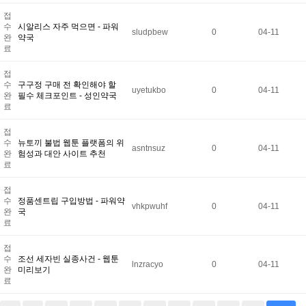
접
수
시알리스 자주 먹으면 - 파워
sludpbew
0
04-11
완
약국
료
접
수
구구정 구매 전 확인해야 할
uyetukbo
0
04-11
완
필수 체크포인트 - 성인약국
료
접
수
뉴토끼 불법 웹툰 플랫폼의 위
asntnsuz
0
04-11
완
험성과 대안 사이트 추천
료
접
수
정품센트립 구입방법 - 파워약
vhkpwuhf
0
04-11
완
국
료
접
수
조선 세자빈 실종사건 - 웹툰
lnzracyo
0
04-11
완
미리보기
료