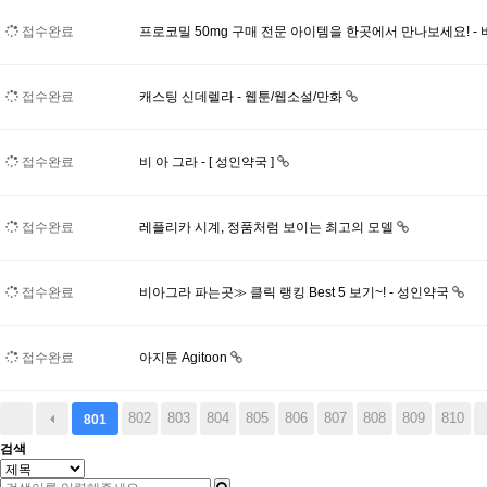
접수완료
프로코밀 50mg 구매 전문 아이템을 한곳에서 만나보세요! -
접수완료
캐스팅 신데렐라 - 웹툰/웹소설/만화
접수완료
비 아 그라 - [ 성인약국 ]
접수완료
레플리카 시계, 정품처럼 보이는 최고의 모델
접수완료
비아그라 파는곳≫ 클릭 랭킹 Best 5 보기~! - 성인약국
접수완료
아지툰 Agitoon
802
803
804
805
806
807
808
809
810
801
검색