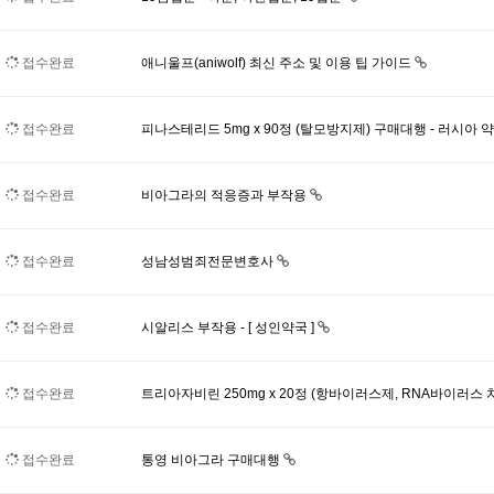
접수완료
애니울프(aniwolf) 최신 주소 및 이용 팁 가이드
접수완료
피나스테리드 5mg x 90정 (탈모방지제) 구매대행 - 러시아 
접수완료
비아그라의 적응증과 부작용
접수완료
성남성범죄전문변호사
접수완료
시알리스 부작용 - [ 성인약국 ]
접수완료
트리아자비린 250mg x 20정 (항바이러스제, RNA바이러스 
접수완료
통영 비아그라 구매대행