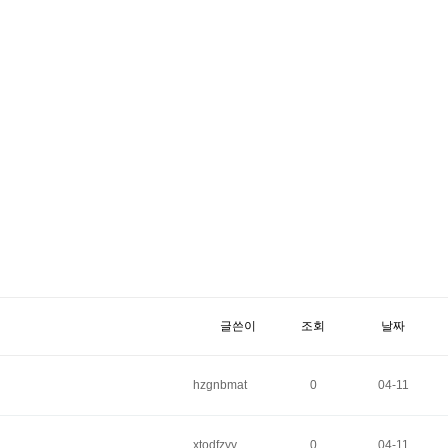
글쓴이
조회
날짜
hzgnbmat
0
04-11
xtodfzyy
0
04-11