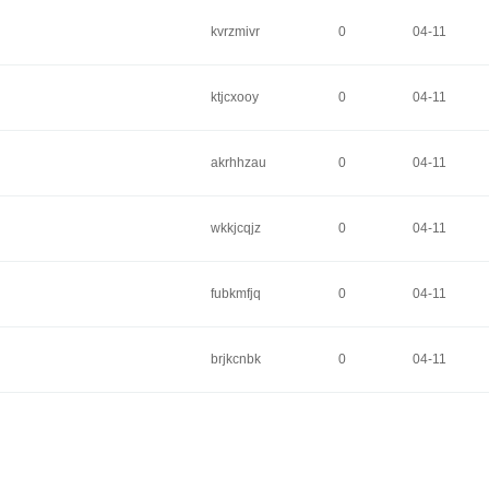
kvrzmivr
0
04-11
ktjcxooy
0
04-11
akrhhzau
0
04-11
wkkjcqjz
0
04-11
fubkmfjq
0
04-11
brjkcnbk
0
04-11