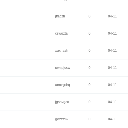
jffaczfr
0
04-11
cswqztai
0
04-11
xgxrjash
0
04-11
uwspjcsw
0
04-11
amcrgdrq
0
04-11
jgshvgca
0
04-11
gezfrfdw
0
04-11